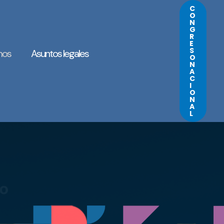
C
O
N
G
R
E
S
mos
Asuntos legales
O
N
A
C
I
O
N
A
L