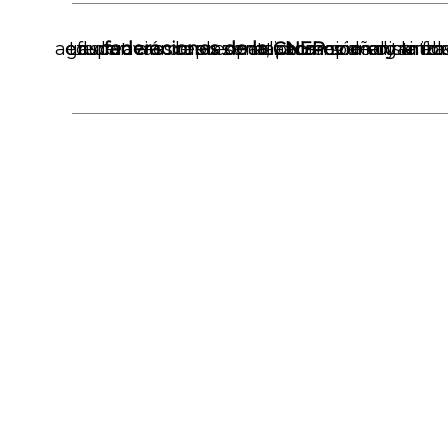
Las
federaciones de la CNEP
son organizaciones regionales que agrupan a escuelas particulares de distintos estados del país. Cada federación representa, acompaña y articula a las instituciones educativas de su zona, promoviendo la formación, el diálogo y la colab