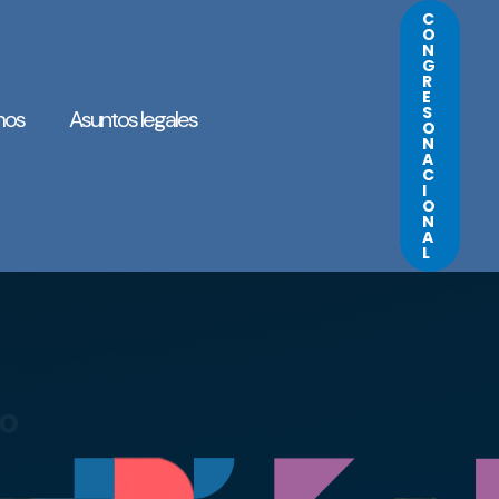
C
O
N
G
R
E
S
mos
Asuntos legales
O
N
A
C
I
O
N
A
L