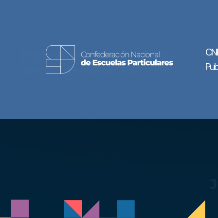
CN
Pub